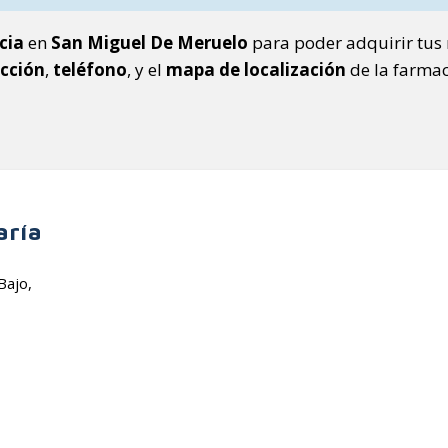
cia
en
San Miguel De Meruelo
para poder adquirir tus 
ección
,
teléfono
, y el
mapa de localización
de la farmac
aría
Bajo,